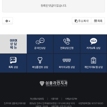
등록된 댓글이 없습니다.
주소복사
목록
QUICK
상 담
메 뉴
온라인상담
전화상담신청
카카오톡 상담
톡톡 상담
퀵임플란트 상담
퀵치아교정 상담
개인치아보험 상담
개인정보취급방침
이용약관
이메일수집거부
진주치과 심플라인치과의원
경상남도 진주시 진주대로816번길 2 (구 LG베스트샵 위치)
사업자등록번호: 605-37-69265
대표자 : 심승훈
대표전화 : 055.761.6979