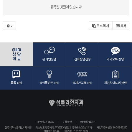
등록된 댓글이 없습니다.
주소복사
목록
QUICK
상 담
메 뉴
온라인상담
전화상담신청
카카오톡 상담
톡톡 상담
퀵임플란트 상담
퀵치아교정 상담
개인치아보험 상담
개인정보취급방침
이용약관
이메일수집거부
진주치과 심플라인치과의원
경상남도 진주시 진주대로816번길 2 (구 LG베스트샵 위치)
사업자등록번호: 605-37-69265
대표자 : 심승훈
대표전화 : 055.761.6979