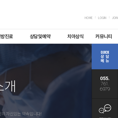
HOME
LOGIN
JOIN
예방진료
상담및예약
치아상식
커뮤니티
QUICK
상 담
메 뉴
055.
소개
761.
6979
C
진의 자신있는 약속입니다!