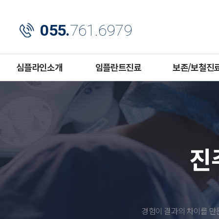
055.
761.6979
심플라인소개
임플란트진료
보존/보철진
진
경험이 결과의 차이를 만