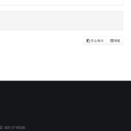
주소복사
목록
605-37-69265