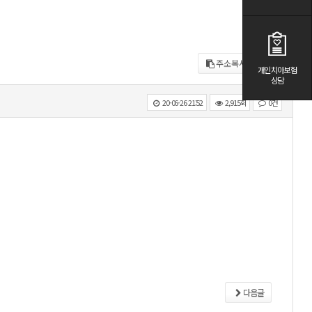
주소복사
목록
개인치아보험
상담
20-06-26 21:52
2,915회
0건
다음글